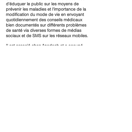
d'éduquer le public sur les moyens de
prévenir les maladies et l'importance de la
modification du mode de vie en envoyant
quotidiennement des conseils médicaux
bien documentés sur différents problèmes
de santé via diverses formes de médias
sociaux et de SMS sur les réseaux mobiles.
Il est associé chez Anadach et a occupé
divers postes et acquis une expertise dans
la recherche et le réseautage d'affaires.
Arrière
Avis de non-